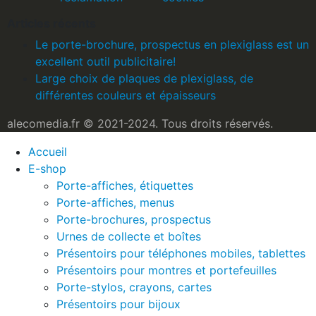
Articles récents
Le porte-brochure, prospectus en plexiglass est un
excellent outil publicitaire!
Large choix de plaques de plexiglass, de
différentes couleurs et épaisseurs
alecomedia.fr © 2021-2024. Tous droits réservés.
Accueil
E-shop
Porte-affiches, étiquettes
Porte-affiches, menus
Porte-brochures, prospectus
Urnes de collecte et boîtes
Présentoirs pour téléphones mobiles, tablettes
Présentoirs pour montres et portefeuilles
Porte-stylos, crayons, cartes
Présentoirs pour bijoux