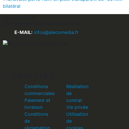
Nous contacter
CONTACTS POUR INFORMATIONS
E-MAIL:
infos@alecomedia.fr
LIENS UTILE
Conditions
Résiliation
commerciales
de
Paiement et
contrat
livraison
Vie privée
Conditions
Utilisation
de
de
réclamation
cookies