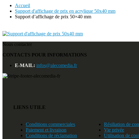
Accueil
Support d'affichage de prix en acrylique 50x40 mm
Support d’affichage de prix 50×40 mm
Nous contacter
CONTACTS POUR INFORMATIONS
E-MAIL:
infos@alecomedia.fr
LIENS UTILE
Conditions commerciales
Résiliation de con
Paiement et livraison
Vie privée
Conditions de réclamation
Utilisation de coo