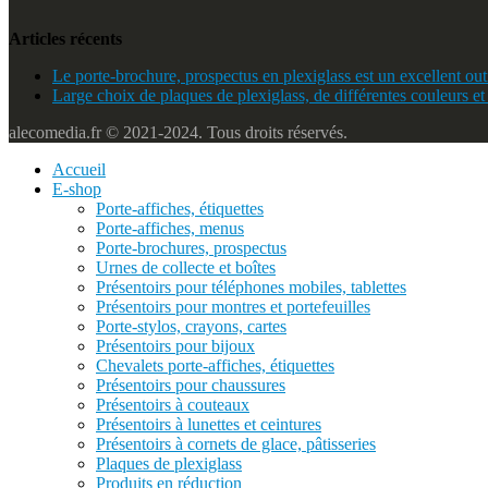
Articles récents
Le porte-brochure, prospectus en plexiglass est un excellent outi
Large choix de plaques de plexiglass, de différentes couleurs et
alecomedia.fr © 2021-2024. Tous droits réservés.
Accueil
E-shop
Porte-affiches, étiquettes
Porte-affiches, menus
Porte-brochures, prospectus
Urnes de collecte et boîtes
Présentoirs pour téléphones mobiles, tablettes
Présentoirs pour montres et portefeuilles
Porte-stylos, crayons, cartes
Présentoirs pour bijoux
Chevalets porte-affiches, étiquettes
Présentoirs pour chaussures
Présentoirs à couteaux
Présentoirs à lunettes et ceintures
Présentoirs à cornets de glace, pâtisseries
Plaques de plexiglass
Produits en réduction