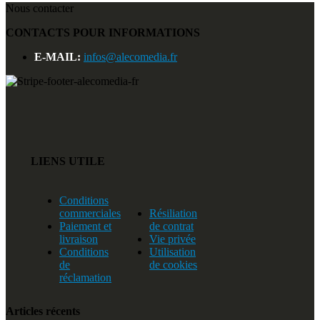
Nous contacter
CONTACTS POUR INFORMATIONS
E-MAIL:
infos@alecomedia.fr
LIENS UTILE
Conditions
commerciales
Résiliation
Paiement et
de contrat
livraison
Vie privée
Conditions
Utilisation
de
de cookies
réclamation
Articles récents