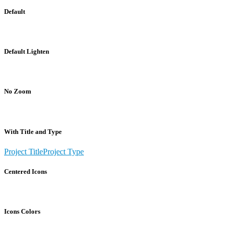
Default
Default Lighten
No Zoom
With Title and Type
Project Title
Project Type
Centered Icons
Icons Colors