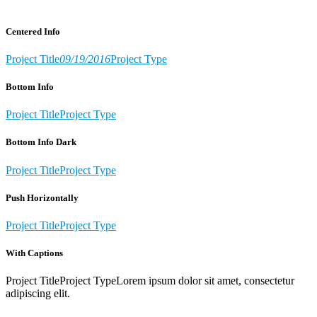
Centered Info
Project Title
09/19/2016
Project Type
Bottom Info
Project Title
Project Type
Bottom Info Dark
Project Title
Project Type
Push Horizontally
Project Title
Project Type
With Captions
Project Title
Project Type
Lorem ipsum dolor sit amet, consectetur
adipiscing elit.