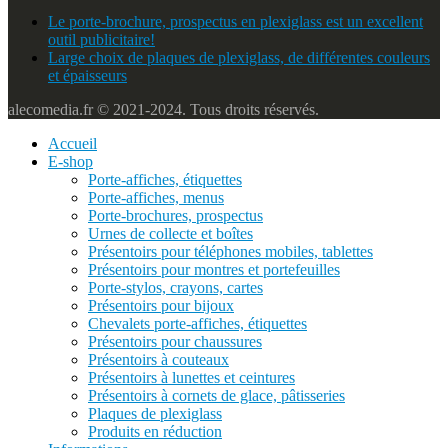
Le porte-brochure, prospectus en plexiglass est un excellent
outil publicitaire!
Large choix de plaques de plexiglass, de différentes couleurs
et épaisseurs
alecomedia.fr © 2021-2024. Tous droits réservés.
Accueil
E-shop
Porte-affiches, étiquettes
Porte-affiches, menus
Porte-brochures, prospectus
Urnes de collecte et boîtes
Présentoirs pour téléphones mobiles, tablettes
Présentoirs pour montres et portefeuilles
Porte-stylos, crayons, cartes
Présentoirs pour bijoux
Chevalets porte-affiches, étiquettes
Présentoirs pour chaussures
Présentoirs à couteaux
Présentoirs à lunettes et ceintures
Présentoirs à cornets de glace, pâtisseries
Plaques de plexiglass
Produits en réduction