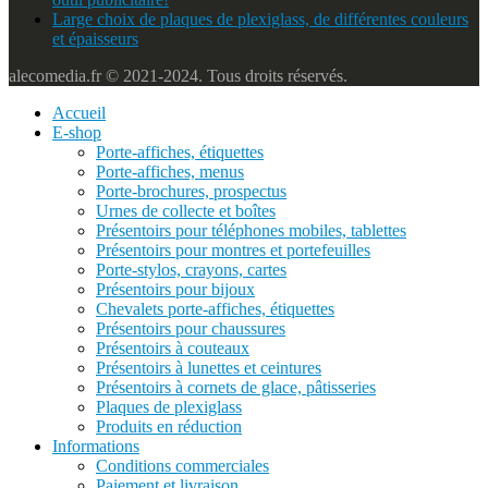
Large choix de plaques de plexiglass, de différentes couleurs
et épaisseurs
alecomedia.fr © 2021-2024. Tous droits réservés.
Accueil
E-shop
Porte-affiches, étiquettes
Porte-affiches, menus
Porte-brochures, prospectus
Urnes de collecte et boîtes
Présentoirs pour téléphones mobiles, tablettes
Présentoirs pour montres et portefeuilles
Porte-stylos, crayons, cartes
Présentoirs pour bijoux
Chevalets porte-affiches, étiquettes
Présentoirs pour chaussures
Présentoirs à couteaux
Présentoirs à lunettes et ceintures
Présentoirs à cornets de glace, pâtisseries
Plaques de plexiglass
Produits en réduction
Informations
Conditions commerciales
Paiement et livraison