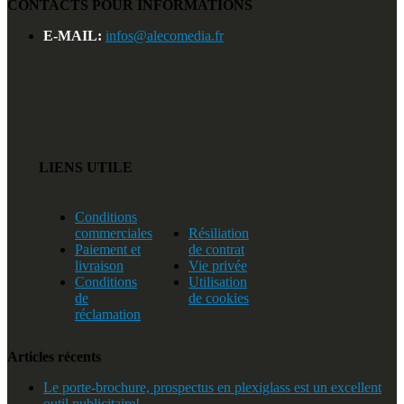
CONTACTS POUR INFORMATIONS
E-MAIL:
infos@alecomedia.fr
LIENS UTILE
Conditions
commerciales
Résiliation
Paiement et
de contrat
livraison
Vie privée
Conditions
Utilisation
de
de cookies
réclamation
Articles récents
Le porte-brochure, prospectus en plexiglass est un excellent
outil publicitaire!