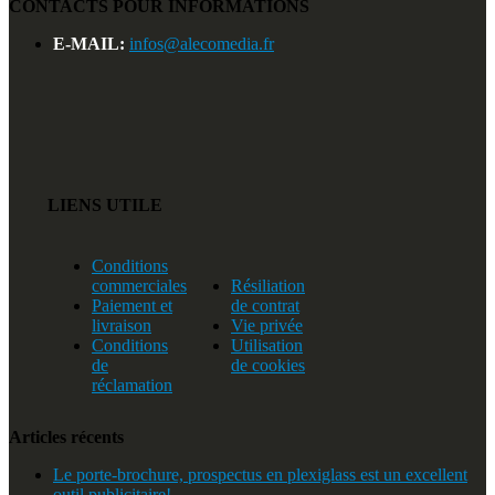
CONTACTS POUR INFORMATIONS
E-MAIL:
infos@alecomedia.fr
LIENS UTILE
Conditions
commerciales
Résiliation
Paiement et
de contrat
livraison
Vie privée
Conditions
Utilisation
de
de cookies
réclamation
Articles récents
Le porte-brochure, prospectus en plexiglass est un excellent
outil publicitaire!