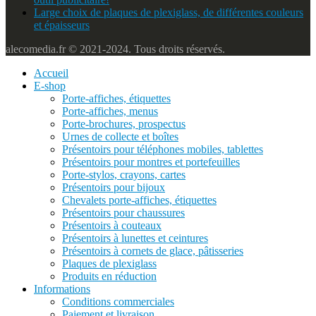
Large choix de plaques de plexiglass, de différentes couleurs
et épaisseurs
alecomedia.fr © 2021-2024. Tous droits réservés.
Accueil
E-shop
Porte-affiches, étiquettes
Porte-affiches, menus
Porte-brochures, prospectus
Urnes de collecte et boîtes
Présentoirs pour téléphones mobiles, tablettes
Présentoirs pour montres et portefeuilles
Porte-stylos, crayons, cartes
Présentoirs pour bijoux
Chevalets porte-affiches, étiquettes
Présentoirs pour chaussures
Présentoirs à couteaux
Présentoirs à lunettes et ceintures
Présentoirs à cornets de glace, pâtisseries
Plaques de plexiglass
Produits en réduction
Informations
Conditions commerciales
Paiement et livraison