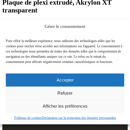
Plaque de plexi extrudé, Akrylon XT
transparent
Accueil
Gérer le consentement
Plaque de plexi extrudé, Akrylon XT transparent
Plaque de plexi extrudé, Akrylon XT transparent
Pour offrir la meilleure expérience, nous utilisons des technologies telles que les
cookies pour stocker et/ou accéder aux informations sur l'appareil. Le consentement à
ces technologies nous permettra de traiter des données telles que le comportement de
navigation ou des identifiants uniques sur ce site. Le refus ou le retrait du
Nous contacter
consentement peut affecter négativement certaines caractéristiques et fonctions.
CONTACTS POUR INFORMATIONS
E-MAIL:
infos@alecomedia.fr
Accepter
Refuser
Afficher les préférences
Politique de cookies
Déclaration sur la protection des données personnelles
LIENS UTILE