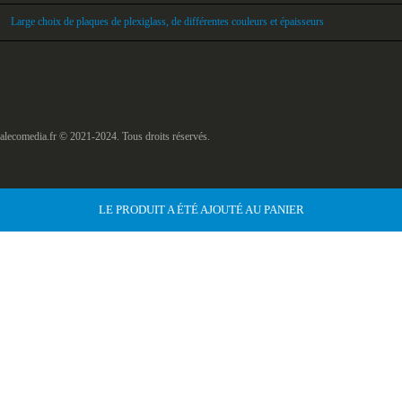
Large choix de plaques de plexiglass, de différentes couleurs et épaisseurs
alecomedia.fr © 2021-2024. Tous droits réservés.
LE PRODUIT A ÉTÉ AJOUTÉ AU PANIER