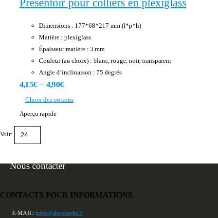
Présentoir pour colliers en plexiglass
Dimensions : 177*68*217 mm (l*p*h)
Matière : plexiglass
Épaisseur matière : 3 mm
Couleur (au choix) : blanc, rouge, noir, transparent
Angle d’inclinaison : 75 degrés
–
4,15
€
4,90
€
Choix des options
Aperçu rapide
Voir:
Nous contacter
CONTACTS POUR INFORMATIONS
E-MAIL:
infos@alecomedia.fr