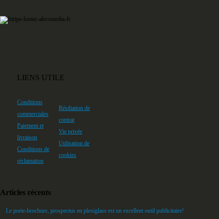
LIENS UTILE
Conditions
Résiliation de
commerciales
contrat
Paiement et
Vie privée
livraison
Utilisation de
Conditions de
cookies
réclamation
Articles récents
Le porte-brochure, prospectus en plexiglass est un excellent outil publicitaire!