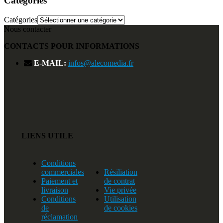
Catégories
Catégories
Nous contacter
CONTACTS POUR INFORMATIONS
E-MAIL:
infos@alecomedia.fr
LIENS UTILE
Conditions
commerciales
Résiliation
Paiement et
de contrat
livraison
Vie privée
Conditions
Utilisation
de
de cookies
réclamation