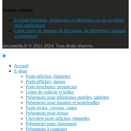
Articles récents
Le porte-brochure, prospectus en plexiglass est un excellent
outil publicitaire!
Large choix de plaques de plexiglass, de différentes couleurs
et épaisseurs
alecomedia.fr © 2021-2024. Tous droits réservés.
Accueil
E-shop
Porte-affiches, étiquettes
Porte-affiches, menus
Porte-brochures, prospectus
Urnes de collecte et boîtes
Présentoirs pour téléphones mobiles, tablettes
Présentoirs pour montres et portefeuilles
Porte-stylos, crayons, cartes
Présentoirs pour bijoux
Chevalets porte-affiches, étiquettes
Présentoirs pour chaussures
Présentoirs à couteaux