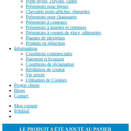
Porte-stylos, crayons, cartes
Présentoirs pour bijoux
Chevalets porte-affiches, étiquettes
Présentoirs pour chaussures
Présentoirs à couteaux
Présentoirs à lunettes et ceintures
Présentoirs à cornets de glace, pâtisseries
Plaques de plexiglass
Produits en réduction
Informations
Conditions commerciales
Paiement et livraison
Conditions de réclamation
Résiliation de contrat
Vie privée
Utilisation de Cookies
Projets clients
Blogs
Contact
Mon compte
Prihlásiť
LE PRODUIT A ÉTÉ AJOUTÉ AU PANIER