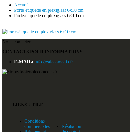
Accueil
Porte-étiquette en plexiglass 6x10 cm
Porte-étiquette en plexiglass 6×10 cm
Nous contacter
CONTACTS POUR INFORMATIONS
E-MAIL:
infos@alecomedia.fr
LIENS UTILE
Conditions
commerciales
Résiliation
Paiement et
de contrat