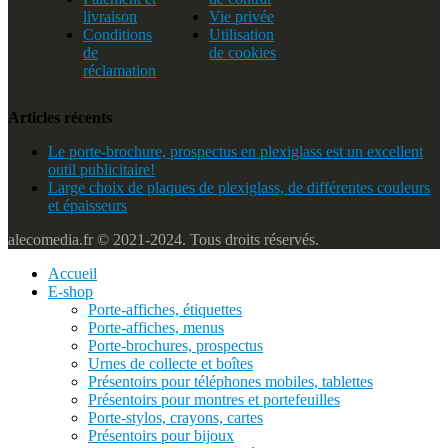
livraison
Vie privée
Conditions
Utilisation
de
de cookies
réclamation
Articles récents
Le porte-brochure, prospectus en plexiglass est un excellent
outil publicitaire!
Large choix de plaques de plexiglass, de différentes couleurs
et épaisseurs
alecomedia.fr © 2021-2024. Tous droits réservés.
Accueil
E-shop
Porte-affiches, étiquettes
Porte-affiches, menus
Porte-brochures, prospectus
Urnes de collecte et boîtes
Présentoirs pour téléphones mobiles, tablettes
Présentoirs pour montres et portefeuilles
Porte-stylos, crayons, cartes
Présentoirs pour bijoux