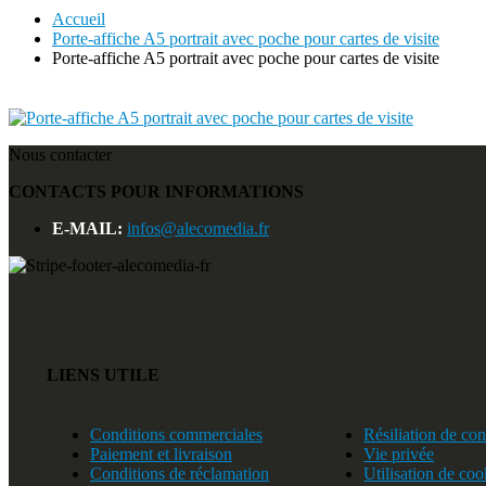
Accueil
Porte-affiche A5 portrait avec poche pour cartes de visite
Porte-affiche A5 portrait avec poche pour cartes de visite
Nous contacter
CONTACTS POUR INFORMATIONS
E-MAIL:
infos@alecomedia.fr
LIENS UTILE
Conditions commerciales
Résiliation de con
Paiement et livraison
Vie privée
Conditions de réclamation
Utilisation de coo