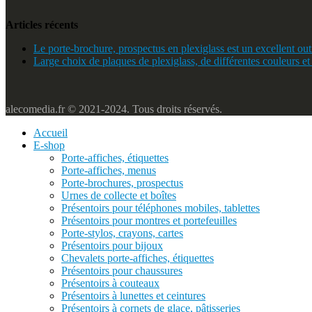
Articles récents
Le porte-brochure, prospectus en plexiglass est un excellent outi
Large choix de plaques de plexiglass, de différentes couleurs et
alecomedia.fr © 2021-2024. Tous droits réservés.
Accueil
E-shop
Porte-affiches, étiquettes
Porte-affiches, menus
Porte-brochures, prospectus
Urnes de collecte et boîtes
Présentoirs pour téléphones mobiles, tablettes
Présentoirs pour montres et portefeuilles
Porte-stylos, crayons, cartes
Présentoirs pour bijoux
Chevalets porte-affiches, étiquettes
Présentoirs pour chaussures
Présentoirs à couteaux
Présentoirs à lunettes et ceintures
Présentoirs à cornets de glace, pâtisseries