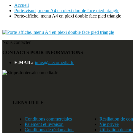
Accueil
Porte-visuel, menu A4 en plexi double face pied triangle
Porte-affiche, menu A4 en plexi double face pied triangle
Nous contacter
CONTACTS POUR INFORMATIONS
E-MAIL:
infos@alecomedia.fr
LIENS UTILE
Conditions commerciales
Résiliation de con
Paiement et livraison
Vie privée
Conditions de réclamation
Utilisation de coo