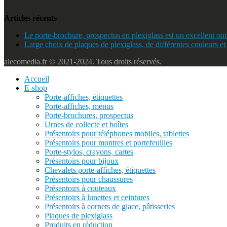
Articles récents
Le porte-brochure, prospectus en plexiglass est un excellent outi
Large choix de plaques de plexiglass, de différentes couleurs et
alecomedia.fr © 2021-2024. Tous droits réservés.
Accueil
E-shop
Porte-affiches, étiquettes
Porte-affiches, menus
Porte-brochures, prospectus
Urnes de collecte et boîtes
Présentoirs pour téléphones mobiles, tablettes
Présentoirs pour montres et portefeuilles
Porte-stylos, crayons, cartes
Présentoirs pour bijoux
Chevalets porte-affiches, étiquettes
Présentoirs pour chaussures
Présentoirs à couteaux
Présentoirs à lunettes et ceintures
Présentoirs à cornets de glace, pâtisseries
Plaques de plexiglass
Produits en réduction