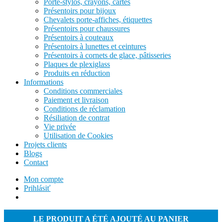
Porte-stylos, crayons, cartes
Présentoirs pour bijoux
Chevalets porte-affiches, étiquettes
Présentoirs pour chaussures
Présentoirs à couteaux
Présentoirs à lunettes et ceintures
Présentoirs à cornets de glace, pâtisseries
Plaques de plexiglass
Produits en réduction
Informations
Conditions commerciales
Paiement et livraison
Conditions de réclamation
Résiliation de contrat
Vie privée
Utilisation de Cookies
Projets clients
Blogs
Contact
Mon compte
Prihlásiť
LE PRODUIT A ÉTÉ AJOUTÉ AU PANIER