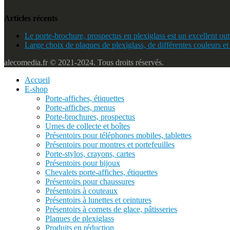
Articles récents
Le porte-brochure, prospectus en plexiglass est un excellent outi
Large choix de plaques de plexiglass, de différentes couleurs et
alecomedia.fr © 2021-2024. Tous droits réservés.
Accueil
E-shop
Porte-affiches, étiquettes
Porte-affiches, menus
Porte-brochures, prospectus
Urnes de collecte et boîtes
Présentoirs pour téléphones mobiles, tablettes
Présentoirs pour montres et portefeuilles
Porte-stylos, crayons, cartes
Présentoirs pour bijoux
Chevalets porte-affiches, étiquettes
Présentoirs pour chaussures
Présentoirs à couteaux
Présentoirs à lunettes et ceintures
Présentoirs à cornets de glace, pâtisseries
Plaques de plexiglass
Produits en réduction