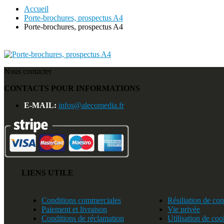
Accueil
Porte-brochures, prospectus A4
Porte-brochures, prospectus A4
Nous contacter
CONTACTS POUR INFORMATIONS
E-MAIL:
infos@alecomedia.fr
LIENS UTILE
Conditions commerciales
Résiliation de con
Paiement et livraison
Vie privée
Conditions de réclamation
Utilisation de coo