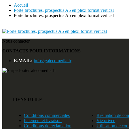
Accueil
Porte-brochures, prospectus A5 en plexi format vertical
Porte-brochures, prospectus A5 en plexi format vertical
Nous contacter
CONTACTS POUR INFORMATIONS
E-MAIL:
infos@alecomedia.fr
LIENS UTILE
Conditions commerciales
Résiliation de con
Paiement et livraison
Vie privée
Conditions de réclamation
Utilisation de coo