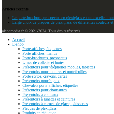
Articles récents
Le porte-brochure, prospectus en plexiglass est un excellent outi
Large choix de plaques de plexiglass, de différentes couleurs et
alecomedia.fr © 2021-2024. Tous droits réservés.
Accueil
E-shop
Porte-affiches, étiquettes
Porte-affiches, menus
Porte-brochures, prospectus
Urnes de collecte et boîtes
Présentoirs pour téléphones mobiles, tablettes
Présentoirs pour montres et portefeuilles
Porte-stylos, crayons, cartes
Présentoirs pour bijoux
Chevalets porte-affiches, étiquettes
Présentoirs pour chaussures
Présentoirs à couteaux
Présentoirs à lunettes et ceintures
Présentoirs à cornets de glace, pâtisseries
Plaques de plexiglass
Produits en réduction