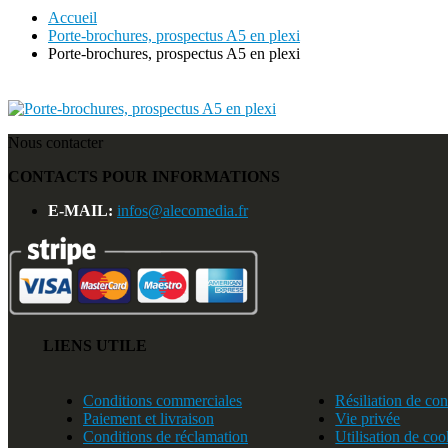
Accueil
Porte-brochures, prospectus A5 en plexi
Porte-brochures, prospectus A5 en plexi
Nous contacter
CONTACTS POUR INFORMATIONS
E-MAIL:
infos@alecomedia.fr
LIENS UTILE
Conditions commerciales
Résiliation de con
Paiement et livraison
Vie privée
Conditions de réclamation
Utilisation de coo