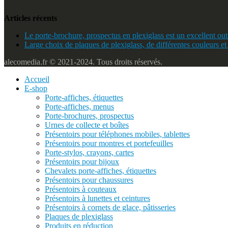
Articles récents
Le porte-brochure, prospectus en plexiglass est un excellent outi
Large choix de plaques de plexiglass, de différentes couleurs et
alecomedia.fr © 2021-2024. Tous droits réservés.
Accueil
E-shop
Porte-affiches, étiquettes
Porte-affiches, menus
Porte-brochures, prospectus
Urnes de collecte et boîtes
Présentoirs pour téléphones mobiles, tablettes
Présentoirs pour montres et portefeuilles
Porte-stylos, crayons, cartes
Présentoirs pour bijoux
Chevalets porte-affiches, étiquettes
Présentoirs pour chaussures
Présentoirs à couteaux
Présentoirs à lunettes et ceintures
Présentoirs à cornets de glace, pâtisseries
Plaques de plexiglass
Produits en réduction