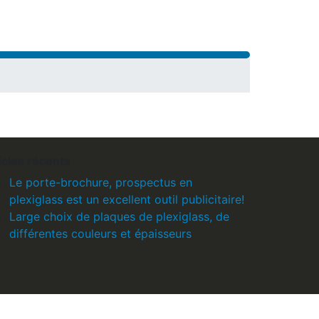
icles récents
Le porte-brochure, prospectus en
plexiglass est un excellent outil publicitaire!
Large choix de plaques de plexiglass, de
différentes couleurs et épaisseurs