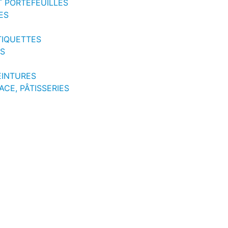
 PORTEFEUILLES
ES
TIQUETTES
S
EINTURES
CE, PÂTISSERIES