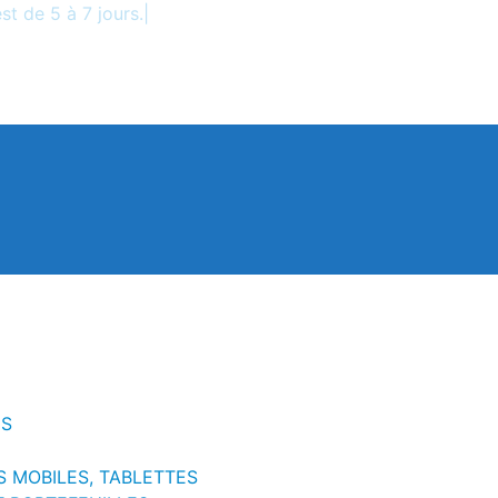
t de 5 à 7 jours.
|
US
 MOBILES, TABLETTES