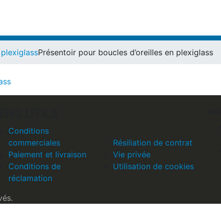
 plexiglass
Présentoir pour boucles d’oreilles en plexiglass
IENS UTILE
Art
Conditions
commerciales
Résiliation de contrat
Paiement et livraison
Vie privée
Conditions de
Utilisation de cookies
réclamation
vés.