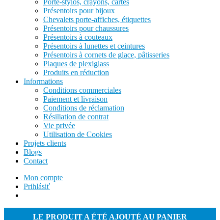
Porte-stylos, crayons, cartes
Présentoirs pour bijoux
Chevalets porte-affiches, étiquettes
Présentoirs pour chaussures
Présentoirs à couteaux
Présentoirs à lunettes et ceintures
Présentoirs à cornets de glace, pâtisseries
Plaques de plexiglass
Produits en réduction
Informations
Conditions commerciales
Paiement et livraison
Conditions de réclamation
Résiliation de contrat
Vie privée
Utilisation de Cookies
Projets clients
Blogs
Contact
Mon compte
Prihlásiť
LE PRODUIT A ÉTÉ AJOUTÉ AU PANIER