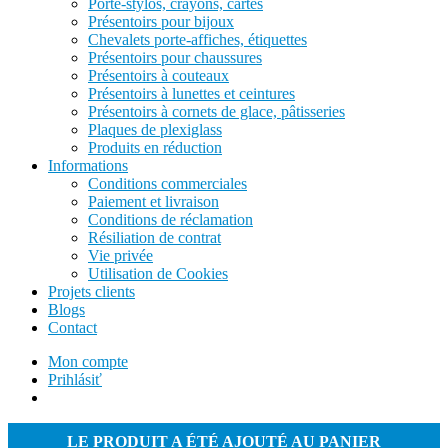
Porte-stylos, crayons, cartes
Présentoirs pour bijoux
Chevalets porte-affiches, étiquettes
Présentoirs pour chaussures
Présentoirs à couteaux
Présentoirs à lunettes et ceintures
Présentoirs à cornets de glace, pâtisseries
Plaques de plexiglass
Produits en réduction
Informations
Conditions commerciales
Paiement et livraison
Conditions de réclamation
Résiliation de contrat
Vie privée
Utilisation de Cookies
Projets clients
Blogs
Contact
Mon compte
Prihlásiť
LE PRODUIT A ÉTÉ AJOUTÉ AU PANIER