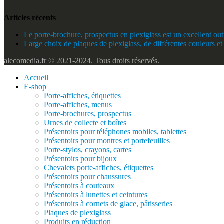
Articles récents
Le porte-brochure, prospectus en plexiglass est un excellent outi
Large choix de plaques de plexiglass, de différentes couleurs et
alecomedia.fr © 2021-2024. Tous droits réservés.
Accueil
E-shop
Porte-affiches, étiquettes
Porte-affiches, menus
Porte-brochures, prospectus
Urnes de collecte et boîtes
Présentoirs pour téléphones mobiles, tablettes
Présentoirs pour montres et portefeuilles
Porte-stylos, crayons, cartes
Présentoirs pour bijoux
Chevalets porte-affiches, étiquettes
Présentoirs pour chaussures
Présentoirs à couteaux
Présentoirs à lunettes et ceintures
Présentoirs à cornets de glace, pâtisseries
Plaques de plexiglass
Produits en réduction