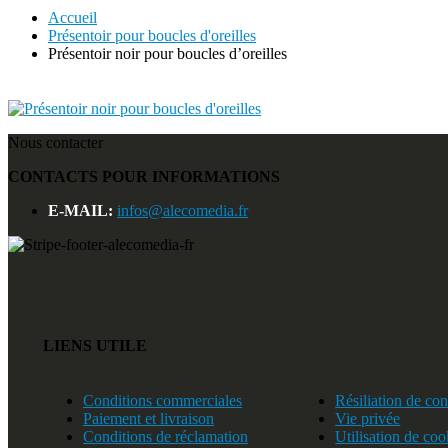
Accueil
Présentoir pour boucles d'oreilles
Présentoir noir pour boucles d’oreilles
Nous contacter
CONTACTS POUR INFORMATIONS
E-MAIL:
infos@alecomedia.fr
LIENS UTILE
Conditions commerciales
Résiliation de con
Paiement et livraison
Vie privée
Conditions de réclamation
Utilisation de coo