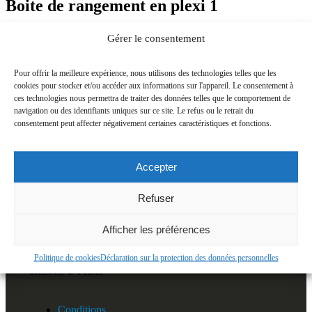
Boite de rangement en plexi 1
Accueil
Gérer le consentement
Boite de rangement en plexi
Boite de rangement en plexi 1
Pour offrir la meilleure expérience, nous utilisons des technologies telles que les
cookies pour stocker et/ou accéder aux informations sur l'appareil. Le consentement à
ces technologies nous permettra de traiter des données telles que le comportement de
navigation ou des identifiants uniques sur ce site. Le refus ou le retrait du
Nous contacter
consentement peut affecter négativement certaines caractéristiques et fonctions.
CONTACTS POUR INFORMATIONS
Accepter
E-MAIL:
infos@alecomedia.fr
Refuser
Afficher les préférences
Politique de cookies
Déclaration sur la protection des données personnelles
LIENS UTILE
Conditions