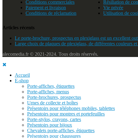
Conditions commerciales
Résiliation de con
Paiement et livraison
Vie privée
Conditions de réclamation
Utilisation de coo
Articles récents
Le porte-brochure, prospectus en plexiglass est un excellent outi
Large choix de plaques de plexiglass, de différentes couleurs et
alecomedia.fr © 2021-2024. Tous droits réservés.
Accueil
E-shop
Porte-affiches, étiquettes
Porte-affiches, menus
Porte-brochures, prospectus
Urnes de collecte et boîtes
Présentoirs pour téléphones mobiles, tablettes
Présentoirs pour montres et portefeuilles
Porte-stylos, crayons, cartes
Présentoirs pour bijoux
Chevalets porte-affiches, étiquettes
Présentoirs pour chaussures