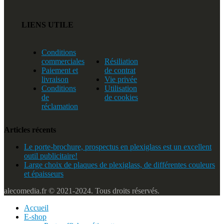
LIENS UTILE
Conditions
commerciales
Résiliation
Paiement et
de contrat
livraison
Vie privée
Conditions
Utilisation
de
de cookies
réclamation
Articles récents
Le porte-brochure, prospectus en plexiglass est un excellent
outil publicitaire!
Large choix de plaques de plexiglass, de différentes couleurs
et épaisseurs
alecomedia.fr © 2021-2024. Tous droits réservés.
Accueil
E-shop