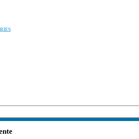
RIES
ente