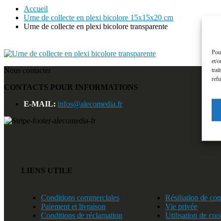
Accueil
Urne de collecte en plexi bicolore 15x15x20 cm
Urne de collecte en plexi bicolore transparente
Pour
et/o
Nous contacter
trai
refu
CONTACTS POUR INFORMATIONS
E-MAIL:
infos@alecomedia.fr
LIENS UTILE
Conditions commerciales
Résiliation de con
Paiement et livraison
Vie privée
Conditions de réclamation
Utilisation de coo