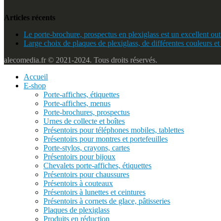
Articles récents
Le porte-brochure, prospectus en plexiglass est un excellent outi
Large choix de plaques de plexiglass, de différentes couleurs et
alecomedia.fr © 2021-2024. Tous droits réservés.
Accueil
E-shop
Porte-affiches, étiquettes
Porte-affiches, menus
Porte-brochures, prospectus
Urnes de collecte et boîtes
Présentoirs pour téléphones mobiles, tablettes
Présentoirs pour montres et portefeuilles
Porte-stylos, crayons, cartes
Présentoirs pour bijoux
Chevalets porte-affiches, étiquettes
Présentoirs pour chaussures
Présentoirs à couteaux
Présentoirs à lunettes et ceintures
Présentoirs à cornets de glace, pâtisseries
Plaques de plexiglass
Produits en réduction