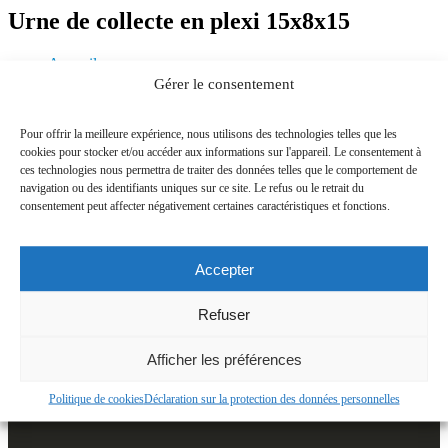
Urne de collecte en plexi 15x8x15
Accueil
Urne de collecte en plexi 15x8x15 cm
Gérer le consentement
Urne de collecte en plexi 15x8x15
Pour offrir la meilleure expérience, nous utilisons des technologies telles que les
cookies pour stocker et/ou accéder aux informations sur l'appareil. Le consentement à
ces technologies nous permettra de traiter des données telles que le comportement de
Nous contacter
navigation ou des identifiants uniques sur ce site. Le refus ou le retrait du
consentement peut affecter négativement certaines caractéristiques et fonctions.
CONTACTS POUR INFORMATIONS
E-MAIL:
infos@alecomedia.fr
Accepter
Refuser
Afficher les préférences
Politique de cookies
Déclaration sur la protection des données personnelles
LIENS UTILE