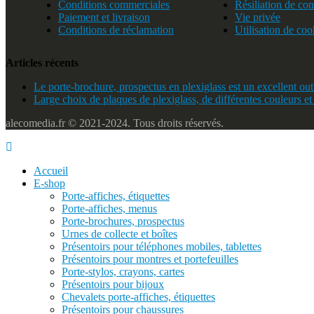
Conditions commerciales
Résiliation de con
Paiement et livraison
Vie privée
Conditions de réclamation
Utilisation de coo
Articles récents
Le porte-brochure, prospectus en plexiglass est un excellent outi
Large choix de plaques de plexiglass, de différentes couleurs et
alecomedia.fr © 2021-2024. Tous droits réservés.
Accueil
E-shop
Porte-affiches, étiquettes
Porte-affiches, menus
Porte-brochures, prospectus
Urnes de collecte et boîtes
Présentoirs pour téléphones mobiles, tablettes
Présentoirs pour montres et portefeuilles
Porte-stylos, crayons, cartes
Présentoirs pour bijoux
Chevalets porte-affiches, étiquettes
Présentoirs pour chaussures