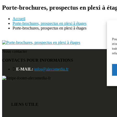
Porte-brochures, prospectus en plexi à éta
Accueil
Porte-brochures, prospectus en plexi à étages
Porte-brochures, prospectus en plexi à étages
Pour
et/o
trai
Nous contacter
refu
CONTACTS POUR INFORMATIONS
E-MAIL:
infos@alecomedia.fr
LIENS UTILE