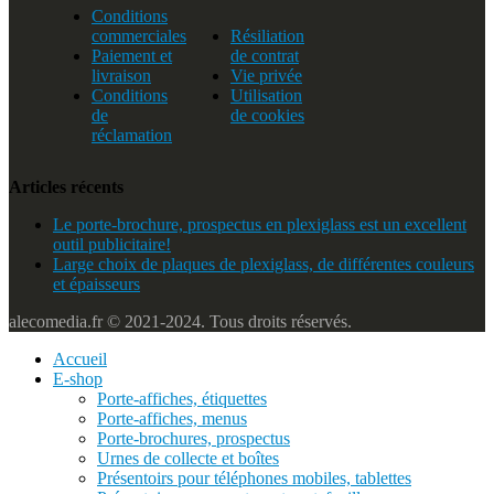
Conditions
commerciales
Résiliation
Paiement et
de contrat
livraison
Vie privée
Conditions
Utilisation
de
de cookies
réclamation
Articles récents
Le porte-brochure, prospectus en plexiglass est un excellent
outil publicitaire!
Large choix de plaques de plexiglass, de différentes couleurs
et épaisseurs
alecomedia.fr © 2021-2024. Tous droits réservés.
Accueil
E-shop
Porte-affiches, étiquettes
Porte-affiches, menus
Porte-brochures, prospectus
Urnes de collecte et boîtes
Présentoirs pour téléphones mobiles, tablettes