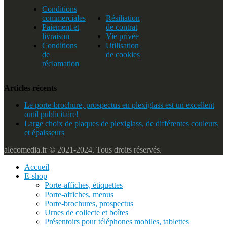
Conditions
commerciales
Résiliation
Paiement et
de contrat
livraison
Vie privée
Conditions
Utilisation
de
de cookies
réclamation
Articles récents
Le porte-brochure, prospectus en plexiglass est un excellent
outil publicitaire!
Large choix de plaques de plexiglass, de différentes couleurs
et épaisseurs
alecomedia.fr © 2021-2024. Tous droits réservés.
Accueil
E-shop
Porte-affiches, étiquettes
Porte-affiches, menus
Porte-brochures, prospectus
Urnes de collecte et boîtes
Présentoirs pour téléphones mobiles, tablettes