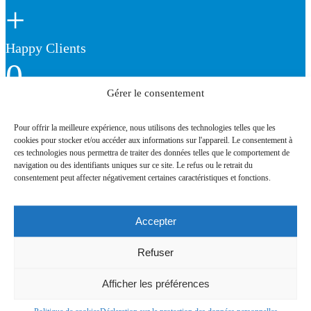
+
Happy Clients
0
Gérer le consentement
Years in Business
0
Pour offrir la meilleure expérience, nous utilisons des technologies telles que les
cookies pour stocker et/ou accéder aux informations sur l'appareil. Le consentement à
ces technologies nous permettra de traiter des données telles que le comportement de
Cups of Coffee
navigation ou des identifiants uniques sur ce site. Le refus ou le retrait du
0
consentement peut affecter négativement certaines caractéristiques et fonctions.
High Score
Accepter
Refuser
Parallax
Afficher les préférences