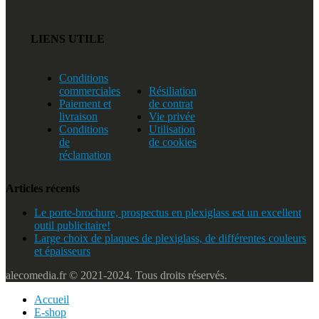
LIENS UTILE
Conditions
commerciales
Résiliation
Paiement et
de contrat
livraison
Vie privée
Conditions
Utilisation
de
de cookies
réclamation
Articles récents
Le porte-brochure, prospectus en plexiglass est un excellent
outil publicitaire!
Large choix de plaques de plexiglass, de différentes couleurs
et épaisseurs
alecomedia.fr © 2021-2024. Tous droits réservés.
Accueil
E-shop