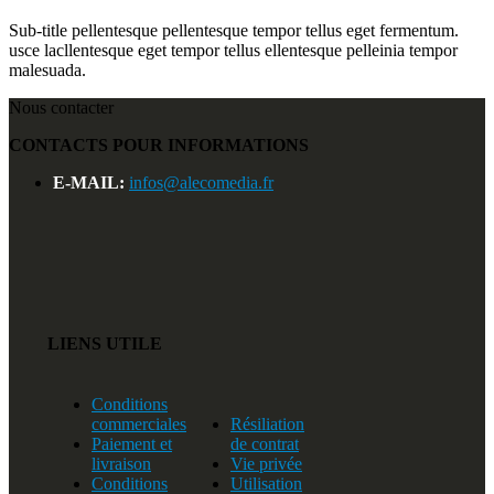
Sub-title pellentesque pellentesque tempor tellus eget fermentum.
usce lacllentesque eget tempor tellus ellentesque pelleinia tempor
malesuada.
Nous contacter
CONTACTS POUR INFORMATIONS
E-MAIL:
infos@alecomedia.fr
LIENS UTILE
Conditions
commerciales
Résiliation
Paiement et
de contrat
livraison
Vie privée
Conditions
Utilisation