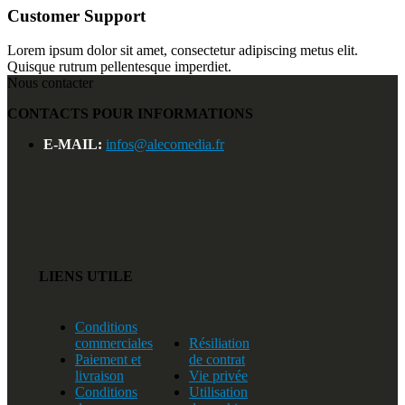
Customer Support
Lorem ipsum dolor sit amet, consectetur adipiscing metus elit.
Quisque rutrum pellentesque imperdiet.
Nous contacter
CONTACTS POUR INFORMATIONS
E-MAIL:
infos@alecomedia.fr
LIENS UTILE
Conditions
commerciales
Résiliation
Paiement et
de contrat
livraison
Vie privée
Conditions
Utilisation