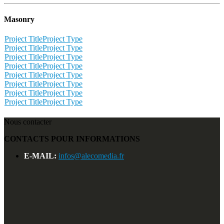
Masonry
Project Title
Project Type
Project Title
Project Type
Project Title
Project Type
Project Title
Project Type
Project Title
Project Type
Project Title
Project Type
Project Title
Project Type
Project Title
Project Type
Nous contacter
CONTACTS POUR INFORMATIONS
E-MAIL:
infos@alecomedia.fr