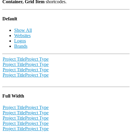
Container, Grid Item
shortcodes.
Default
Show All
Websites
Logos
Brands
Project Title
Project Type
Project Title
Project Type
Project Title
Project Type
Project Title
Project Type
Full Width
Project Title
Project Type
Project Title
Project Type
Project Title
Project Type
Project Title
Project Type
Project Title
Project Type