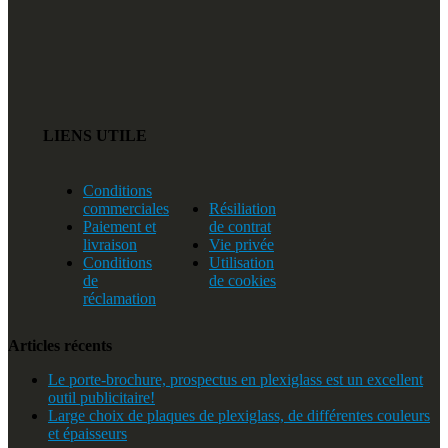
LIENS UTILE
Conditions
commerciales
Résiliation
Paiement et
de contrat
livraison
Vie privée
Conditions
Utilisation
de
de cookies
réclamation
Articles récents
Le porte-brochure, prospectus en plexiglass est un excellent
outil publicitaire!
Large choix de plaques de plexiglass, de différentes couleurs
et épaisseurs