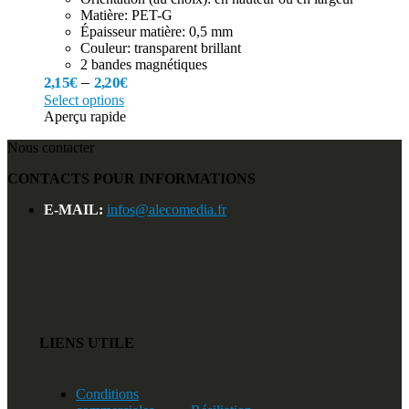
Matière: PET-G
Épaisseur matière: 0,5 mm
Couleur: transparent brillant
2 bandes magnétiques
–
2,15
€
2,20
€
Select options
Aperçu rapide
Nous contacter
CONTACTS POUR INFORMATIONS
E-MAIL:
infos@alecomedia.fr
LIENS UTILE
Conditions