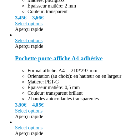
Matière: plexiglass
Épaisseur matière: 2 mm
Couleur: transparent
–
3,45
€
3,66
€
Select options
Aperçu rapide
Select options
Aperçu rapide
Pochette porte-affiche A4 adhésive
Format affiche: A4 – 210*297 mm
Orientation (au choix): en hauteur ou en largeur
Matière: PET-G
Épaisseur matière: 0,5 mm
Couleur: transparent brillant
2 bandes autocollantes transparentes
–
3,80
€
4,05
€
Select options
Aperçu rapide
Select options
Aperçu rapide