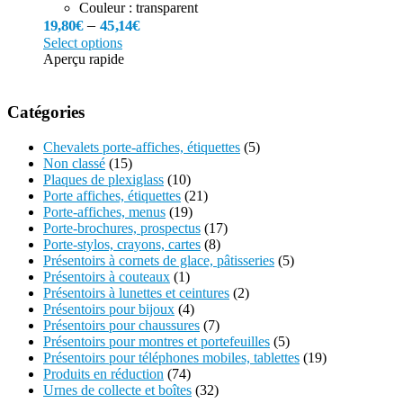
Couleur : transparent
–
19,80
€
45,14
€
Select options
Aperçu rapide
Catégories
Chevalets porte-affiches, étiquettes
(5)
Non classé
(15)
Plaques de plexiglass
(10)
Porte affiches, étiquettes
(21)
Porte-affiches, menus
(19)
Porte-brochures, prospectus
(17)
Porte-stylos, crayons, cartes
(8)
Présentoirs à cornets de glace, pâtisseries
(5)
Présentoirs à couteaux
(1)
Présentoirs à lunettes et ceintures
(2)
Présentoirs pour bijoux
(4)
Présentoirs pour chaussures
(7)
Présentoirs pour montres et portefeuilles
(5)
Présentoirs pour téléphones mobiles, tablettes
(19)
Produits en réduction
(74)
Urnes de collecte et boîtes
(32)