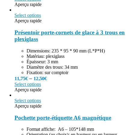
Aperçu rapide
Select options
Aperçu rapide
Présentoir porte-cornets de glace à 3 trous en
plexiglass
Dimensions: 235 * 95 * 90 mm (L*P*H)
Matériau: plexiglass
Épaisseur: 3 mm
Diamètre des trous: 34 mm
Fixation: sur comptoir
–
11,75
€
12,50
€
Select options
Aperçu rapide
Select options
Aperçu rapide
Pochette porte-étiquette A6 magnétique
Format affiche: A6 – 105*148 mm
Orientation (au choix): en hauteur ou en largeur