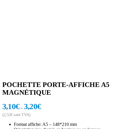
POCHETTE PORTE-AFFICHE A5
MAGNÉTIQUE
3,10
€
3,20
€
–
(
2,52
€
sans TVA)
Format affiche: A5 – 148*210 mm