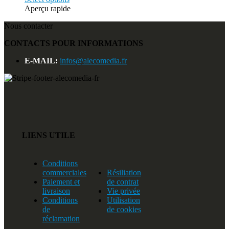
Aperçu rapide
Nous contacter
CONTACTS POUR INFORMATIONS
E-MAIL:
infos@alecomedia.fr
LIENS UTILE
Conditions
commerciales
Résiliation
Paiement et
de contrat
livraison
Vie privée
Conditions
Utilisation
de
de cookies
réclamation