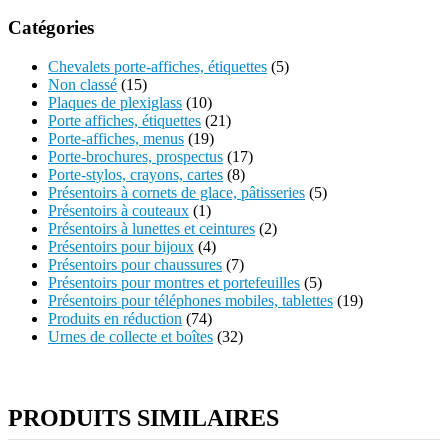
Catégories
Chevalets porte-affiches, étiquettes
(5)
Non classé
(15)
Plaques de plexiglass
(10)
Porte affiches, étiquettes
(21)
Porte-affiches, menus
(19)
Porte-brochures, prospectus
(17)
Porte-stylos, crayons, cartes
(8)
Présentoirs à cornets de glace, pâtisseries
(5)
Présentoirs à couteaux
(1)
Présentoirs à lunettes et ceintures
(2)
Présentoirs pour bijoux
(4)
Présentoirs pour chaussures
(7)
Présentoirs pour montres et portefeuilles
(5)
Présentoirs pour téléphones mobiles, tablettes
(19)
Produits en réduction
(74)
Urnes de collecte et boîtes
(32)
PRODUITS SIMILAIRES