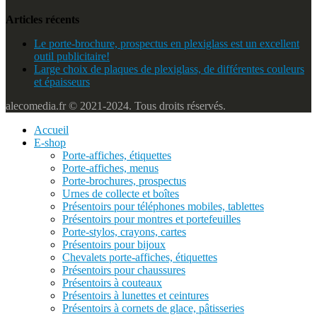
Articles récents
Le porte-brochure, prospectus en plexiglass est un excellent
outil publicitaire!
Large choix de plaques de plexiglass, de différentes couleurs
et épaisseurs
alecomedia.fr © 2021-2024. Tous droits réservés.
Accueil
E-shop
Porte-affiches, étiquettes
Porte-affiches, menus
Porte-brochures, prospectus
Urnes de collecte et boîtes
Présentoirs pour téléphones mobiles, tablettes
Présentoirs pour montres et portefeuilles
Porte-stylos, crayons, cartes
Présentoirs pour bijoux
Chevalets porte-affiches, étiquettes
Présentoirs pour chaussures
Présentoirs à couteaux
Présentoirs à lunettes et ceintures
Présentoirs à cornets de glace, pâtisseries