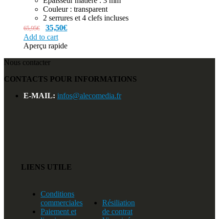
Épaisseur matière : 3 mm
Couleur : transparent
2 serrures et 4 clefs incluses
35,50
€
65,95
€
Add to cart
Aperçu rapide
Nous contacter
CONTACTS POUR INFORMATIONS
E-MAIL:
infos@alecomedia.fr
LIENS UTILE
Conditions
commerciales
Résiliation
Paiement et
de contrat