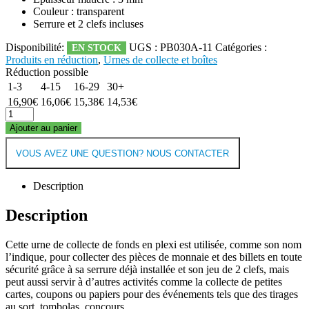
Couleur : transparent
Serrure et 2 clefs incluses
Disponibilité:
UGS :
PB030A-11
Catégories :
EN STOCK
Produits en réduction
,
Urnes de collecte et boîtes
Réduction possible
1-3
4-15
16-29
30+
16,90
€
16,06
€
15,38
€
14,53
€
Ajouter au panier
VOUS AVEZ UNE QUESTION? NOUS CONTACTER
Description
Description
Cette urne de collecte de fonds en plexi est utilisée, comme son nom
l’indique, pour collecter des pièces de monnaie et des billets en toute
sécurité grâce à sa serrure déjà installée et son jeu de 2 clefs, mais
peut aussi servir à d’autres activités comme la collecte de petites
cartes, coupons ou papiers pour des événements tels que des tirages
au sort, tombolas, concours.