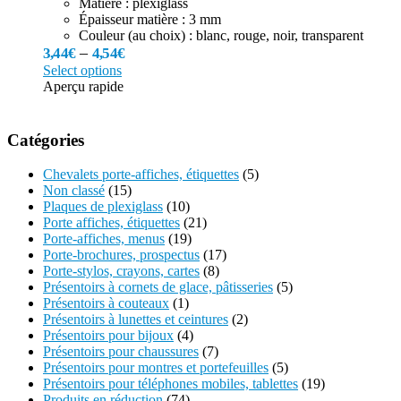
Matière : plexiglass
Épaisseur matière : 3 mm
Couleur (au choix) : blanc, rouge, noir, transparent
–
3,44
€
4,54
€
Select options
Aperçu rapide
Catégories
Chevalets porte-affiches, étiquettes
(5)
Non classé
(15)
Plaques de plexiglass
(10)
Porte affiches, étiquettes
(21)
Porte-affiches, menus
(19)
Porte-brochures, prospectus
(17)
Porte-stylos, crayons, cartes
(8)
Présentoirs à cornets de glace, pâtisseries
(5)
Présentoirs à couteaux
(1)
Présentoirs à lunettes et ceintures
(2)
Présentoirs pour bijoux
(4)
Présentoirs pour chaussures
(7)
Présentoirs pour montres et portefeuilles
(5)
Présentoirs pour téléphones mobiles, tablettes
(19)
Produits en réduction
(74)