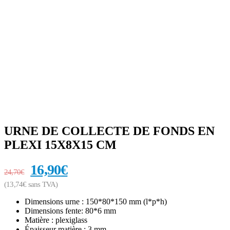
URNE DE COLLECTE DE FONDS EN
PLEXI 15X8X15 CM
16,90
€
24,70
€
(
13,74
€
sans TVA)
Dimensions urne : 150*80*150 mm (l*p*h)
Dimensions fente: 80*6 mm
Matière : plexiglass
Épaisseur matière : 3 mm