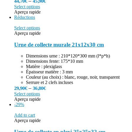
–
44,70
€
45,90
€
Select options
Aperçu rapide
Réductions
Select options
Aperçu rapide
Urne de collecte murale 21x12x30 cm
Dimensions urne : 210*120*300 mm (l*p*h)
Dimensions fente: 175*10 mm
Matière : plexiglass
Épaisseur matière : 3 mm
Couleur (au choix) : blanc, rouge, noir, transparent
Serrure et 2 clefs incluses
–
29,90
€
36,80
€
Select options
Aperçu rapide
-29%
Add to cart
Aperçu rapide
Urne de collecte en plexi 25x25x32 cm