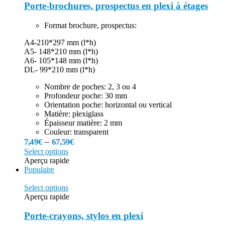
Porte-brochures, prospectus en plexi à étages
Format brochure, prospectus:
A4-210*297 mm (l*h)
A5- 148*210 mm (l*h)
A6- 105*148 mm (l*h)
DL- 99*210 mm (l*h)
Nombre de poches: 2, 3 ou 4
Profondeur poche: 30 mm
Orientation poche: horizontal ou vertical
Matière: plexiglass
Épaisseur matière: 2 mm
Couleur: transparent
–
7,49
€
67,59
€
Select options
Aperçu rapide
Populaire
Select options
Aperçu rapide
Porte-crayons, stylos en plexi