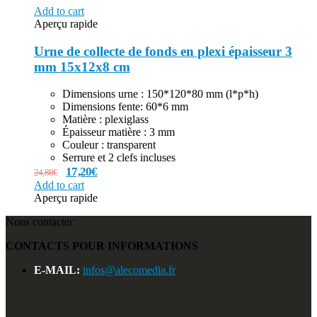
Add to cart
Aperçu rapide
Urne de collecte de fonds en plexi épaisseur 3
mm 15x12x8 cm
Dimensions urne : 150*120*80 mm (l*p*h)
Dimensions fente: 60*6 mm
Matière : plexiglass
Épaisseur matière : 3 mm
Couleur : transparent
Serrure et 2 clefs incluses
17,20
€
24,88
€
Add to cart
Aperçu rapide
Nous contacter
CONTACTS POUR INFORMATIONS
E-MAIL:
infos@alecomedia.fr