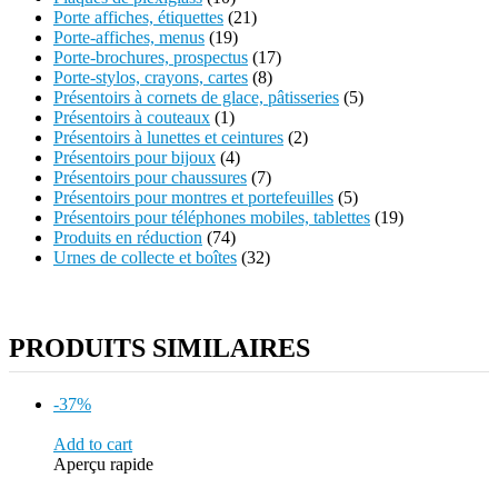
Porte affiches, étiquettes
(21)
Porte-affiches, menus
(19)
Porte-brochures, prospectus
(17)
Porte-stylos, crayons, cartes
(8)
Présentoirs à cornets de glace, pâtisseries
(5)
Présentoirs à couteaux
(1)
Présentoirs à lunettes et ceintures
(2)
Présentoirs pour bijoux
(4)
Présentoirs pour chaussures
(7)
Présentoirs pour montres et portefeuilles
(5)
Présentoirs pour téléphones mobiles, tablettes
(19)
Produits en réduction
(74)
Urnes de collecte et boîtes
(32)
PRODUITS SIMILAIRES
-37%
Add to cart
Aperçu rapide