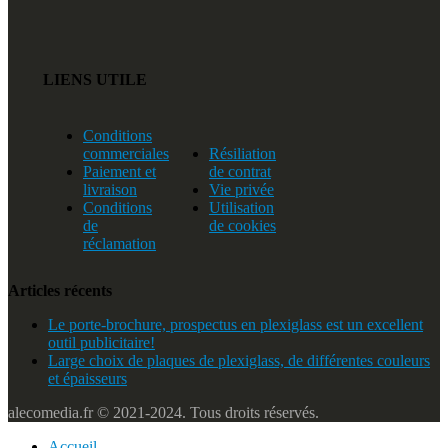
LIENS UTILE
Conditions
commerciales
Résiliation
Paiement et
de contrat
livraison
Vie privée
Conditions
Utilisation
de
de cookies
réclamation
Articles récents
Le porte-brochure, prospectus en plexiglass est un excellent
outil publicitaire!
Large choix de plaques de plexiglass, de différentes couleurs
et épaisseurs
alecomedia.fr © 2021-2024. Tous droits réservés.
Accueil