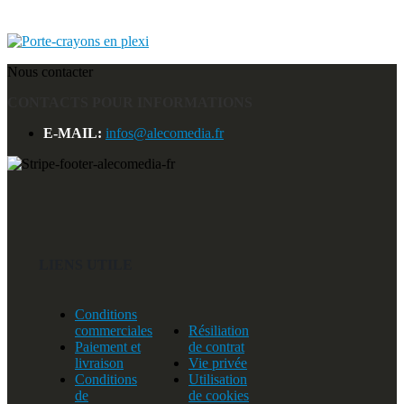
Nous contacter
CONTACTS POUR INFORMATIONS
E-MAIL:
infos@alecomedia.fr
LIENS UTILE
Conditions
commerciales
Résiliation
Paiement et
de contrat
livraison
Vie privée
Conditions
Utilisation
de
de cookies