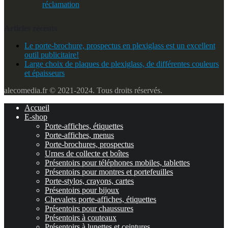
réclamation
Articles récents
Le porte-brochure, prospectus en plexiglass est un excellent
outil publicitaire!
Large choix de plaques de plexiglass, de différentes couleurs
et épaisseurs
alecomedia.fr © 2021-2024. Tous droits réservés.
Accueil
E-shop
Porte-affiches, étiquettes
Porte-affiches, menus
Porte-brochures, prospectus
Urnes de collecte et boîtes
Présentoirs pour téléphones mobiles, tablettes
Présentoirs pour montres et portefeuilles
Porte-stylos, crayons, cartes
Présentoirs pour bijoux
Chevalets porte-affiches, étiquettes
Présentoirs pour chaussures
Présentoirs à couteaux
Présentoirs à lunettes et ceintures