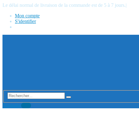
Le délai normal de livraison de la commande est de 5 à 7 jours.
|
Mon compte
S'identifier
Trustpilot