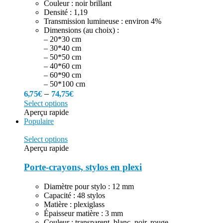
Couleur : noir brillant
Densité : 1,19
Transmission lumineuse : environ 4%
Dimensions (au choix) :
– 20*30 cm
– 30*40 cm
– 50*50 cm
– 40*60 cm
– 60*90 cm
– 50*100 cm
–
6,75
€
74,75
€
Select options
Aperçu rapide
Populaire
Select options
Aperçu rapide
Porte-crayons, stylos en plexi
Diamètre pour stylo : 12 mm
Capacité : 48 stylos
Matière : plexiglass
Épaisseur matière : 3 mm
Couleur : transparent, blanc, noir, rouge