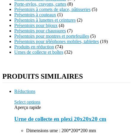
Porte-stylos, crayons, cartes
(8)
Présentoirs à cornets de glace, pâtisseries
(5)
Présentoirs à couteaux
(1)
Présentoirs à lunettes et ceintures
(2)
Présentoirs pour bijoux
(4)
Présentoirs pour chaussures
(7)
Présentoirs pour montres et portefeuilles
(5)
Présentoirs pour téléphones mobiles, tablettes
(19)
Produits en réduction
(74)
Urnes de collecte et boîtes
(32)
PRODUITS SIMILAIRES
Réductions
Select options
Aperçu rapide
Urne de collecte en plexi 20x20x20 cm
Dimensions urne : 200*200*200 mm