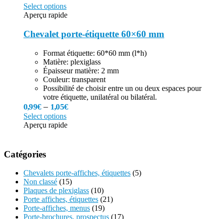
Select options
Aperçu rapide
Chevalet porte-étiquette 60×60 mm
Format étiquette: 60*60 mm (l*h)
Matière: plexiglass
Épaisseur matière: 2 mm
Couleur: transparent
Possibilité de choisir entre un ou deux espaces pour
votre étiquette, unilatéral ou bilatéral.
–
0,99
€
1,05
€
Select options
Aperçu rapide
Catégories
Chevalets porte-affiches, étiquettes
(5)
Non classé
(15)
Plaques de plexiglass
(10)
Porte affiches, étiquettes
(21)
Porte-affiches, menus
(19)
Porte-brochures, prospectus
(17)