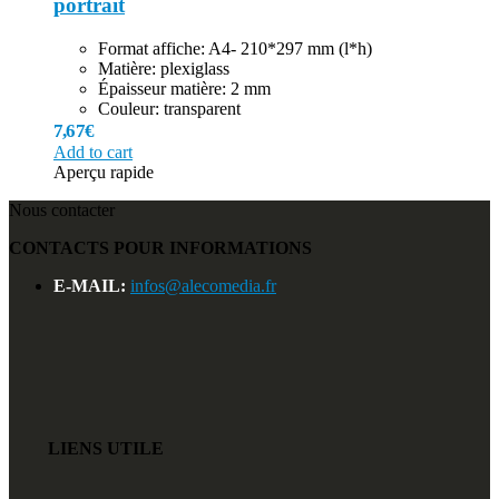
portrait
Format affiche: A4- 210*297 mm (l*h)
Matière: plexiglass
Épaisseur matière: 2 mm
Couleur: transparent
7,67
€
Add to cart
Aperçu rapide
Nous contacter
CONTACTS POUR INFORMATIONS
E-MAIL:
infos@alecomedia.fr
LIENS UTILE