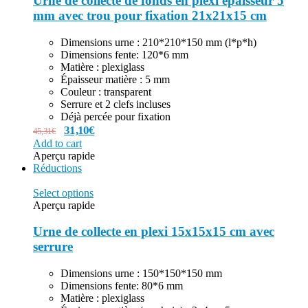
Urne de collecte de fonds en plexi épaisseur 5
mm avec trou pour fixation 21x21x15 cm
Dimensions urne : 210*210*150 mm (l*p*h)
Dimensions fente: 120*6 mm
Matière : plexiglass
Épaisseur matière : 5 mm
Couleur : transparent
Serrure et 2 clefs incluses
Déjà percée pour fixation
31,10
€
45,31
€
Add to cart
Aperçu rapide
Réductions
Select options
Aperçu rapide
Urne de collecte en plexi 15x15x15 cm avec
serrure
Dimensions urne : 150*150*150 mm
Dimensions fente: 80*6 mm
Matière : plexiglass