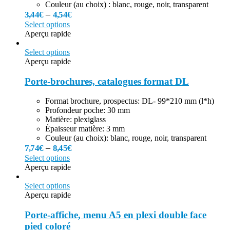
Couleur (au choix) : blanc, rouge, noir, transparent
–
3,44
€
4,54
€
Select options
Aperçu rapide
Select options
Aperçu rapide
Porte-brochures, catalogues format DL
Format brochure, prospectus: DL- 99*210 mm (l*h)
Profondeur poche: 30 mm
Matière: plexiglass
Épaisseur matière: 3 mm
Couleur (au choix): blanc, rouge, noir, transparent
–
7,74
€
8,45
€
Select options
Aperçu rapide
Select options
Aperçu rapide
Porte-affiche, menu A5 en plexi double face
pied coloré