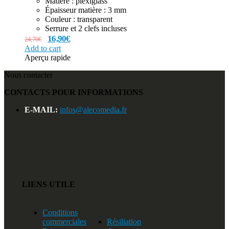
Matière : plexiglass
Épaisseur matière : 3 mm
Couleur : transparent
Serrure et 2 clefs incluses
16,90
€
24,70
€
Add to cart
Aperçu rapide
Nous contacter
CONTACTS POUR INFORMATIONS
E-MAIL:
infos@alecomedia.fr
LIENS UTILE
Conditions
commerciales
Résiliation