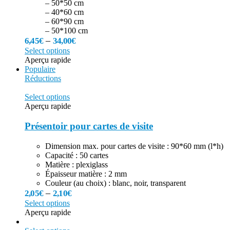
– 50*50 cm
– 40*60 cm
– 60*90 cm
– 50*100 cm
–
6,45
€
34,00
€
Select options
Aperçu rapide
Populaire
Réductions
Select options
Aperçu rapide
Présentoir pour cartes de visite
Dimension max. pour cartes de visite : 90*60 mm (l*h)
Capacité : 50 cartes
Matière : plexiglass
Épaisseur matière : 2 mm
Couleur (au choix) : blanc, noir, transparent
–
2,05
€
2,10
€
Select options
Aperçu rapide