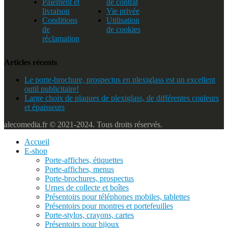
Paiement et
de contrat
livraison
Vie privée
Conditions
Utilisation
de
de cookies
réclamation
Articles récents
Le porte-brochure, prospectus en plexiglass est un excellent
outil publicitaire!
Large choix de plaques de plexiglass, de différentes couleurs
et épaisseurs
alecomedia.fr © 2021-2024. Tous droits réservés.
Accueil
E-shop
Porte-affiches, étiquettes
Porte-affiches, menus
Porte-brochures, prospectus
Urnes de collecte et boîtes
Présentoirs pour téléphones mobiles, tablettes
Présentoirs pour montres et portefeuilles
Porte-stylos, crayons, cartes
Présentoirs pour bijoux