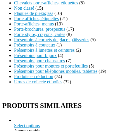
Chevalets porte-affiches, étiquettes
(5)
Non classé
(15)
Plaques de plexiglass
(10)
Porte affiches, étiquettes
(21)
Porte-affiches, menus
(19)
Porte-brochures, prospectus
(17)
Porte-stylos, crayons, cartes
(8)
Présentoirs à cornets de glace, pâtisseries
(5)
Présentoirs à couteaux
(1)
Présentoirs à lunettes et ceintures
(2)
Présentoirs pour bijoux
(4)
Présentoirs pour chaussures
(7)
Présentoirs pour montres et portefeuilles
(5)
Présentoirs pour téléphones mobiles, tablettes
(19)
Produits en réduction
(74)
Urnes de collecte et boîtes
(32)
PRODUITS SIMILAIRES
Select options
Aperçu rapide