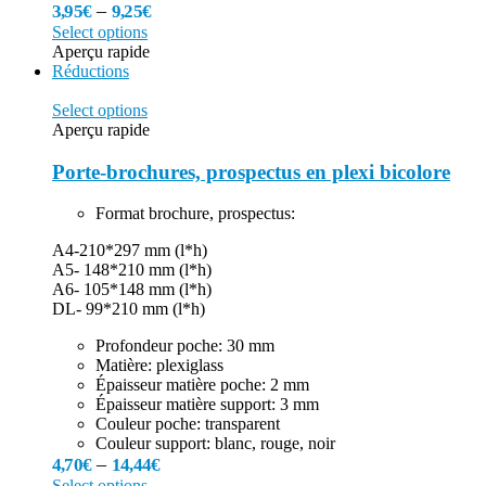
–
3,95
€
9,25
€
Select options
Aperçu rapide
Réductions
Select options
Aperçu rapide
Porte-brochures, prospectus en plexi bicolore
Format brochure, prospectus:
A4-210*297 mm (l*h)
A5- 148*210 mm (l*h)
A6- 105*148 mm (l*h)
DL- 99*210 mm (l*h)
Profondeur poche: 30 mm
Matière: plexiglass
Épaisseur matière poche: 2 mm
Épaisseur matière support: 3 mm
Couleur poche: transparent
Couleur support: blanc, rouge, noir
–
4,70
€
14,44
€
Select options