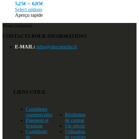
–
5,25
€
6,95
€
Select options
Aperçu rapide
Nous contacter
CONTACTS POUR INFORMATIONS
E-MAIL:
infos@alecomedia.fr
LIENS UTILE
Conditions
commerciales
Résiliation
Paiement et
de contrat
livraison
Vie privée
Conditions
Utilisation
de
de cookies